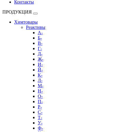
Контакты
ПРОДУКЦИЯ
Химтовары
Реактивы
А-
Б-
В-
Г-
Д-
Ж-
И-
Й-
К-
Л-
М-
Н-
О-
П-
Р-
С-
Т-
У-
Ф-