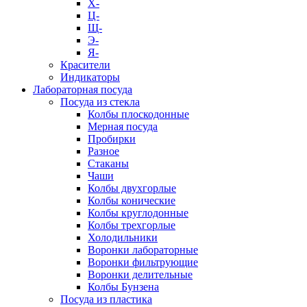
Х-
Ц-
Щ-
Э-
Я-
Красители
Индикаторы
Лабораторная посуда
Посуда из стекла
Колбы плоскодонные
Мерная посуда
Пробирки
Разное
Стаканы
Чаши
Колбы двухгорлые
Колбы конические
Колбы круглодонные
Колбы трехгорлые
Холодильники
Воронки лабораторные
Воронки фильтрующие
Воронки делительные
Колбы Бунзена
Посуда из пластика