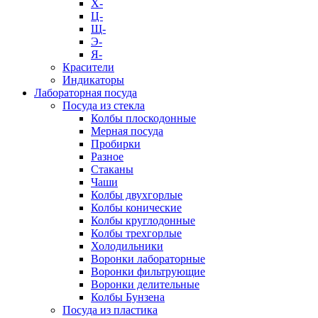
Х-
Ц-
Щ-
Э-
Я-
Красители
Индикаторы
Лабораторная посуда
Посуда из стекла
Колбы плоскодонные
Мерная посуда
Пробирки
Разное
Стаканы
Чаши
Колбы двухгорлые
Колбы конические
Колбы круглодонные
Колбы трехгорлые
Холодильники
Воронки лабораторные
Воронки фильтрующие
Воронки делительные
Колбы Бунзена
Посуда из пластика