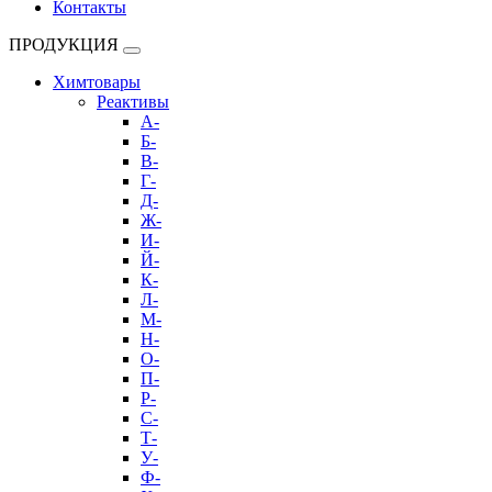
Контакты
ПРОДУКЦИЯ
Химтовары
Реактивы
А-
Б-
В-
Г-
Д-
Ж-
И-
Й-
К-
Л-
М-
Н-
О-
П-
Р-
С-
Т-
У-
Ф-