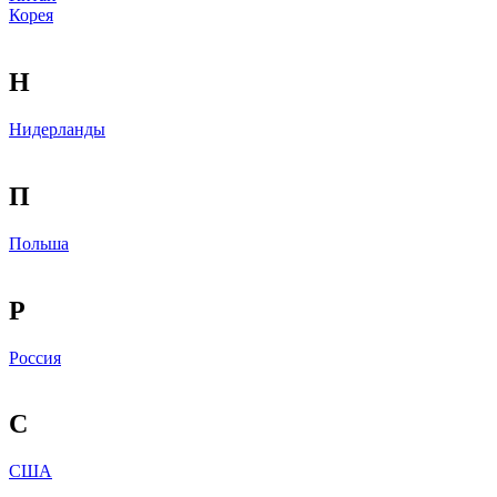
Корея
Н
Нидерланды
П
Польша
Р
Россия
С
США