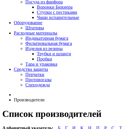
Посуда из фарфора
Воронки Бюхнера
Ступки с пестиками
Чаши испарительные
Оборудование
Штативы
Расходные материалы
Индикаторная бумага
Фильтровальная бумага
Изделия из резины
Трубки и шланги
Пробки
Тара и упаковка
Средства защиты
Перчатки
Противогазы
Спецодежда
Производители
Список производителей
Алфавитный указатель:
Б
Г
И
К
Н
П
Р
С
Т