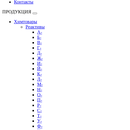
Контакты
ПРОДУКЦИЯ
Химтовары
Реактивы
А-
Б-
В-
Г-
Д-
Ж-
И-
Й-
К-
Л-
М-
Н-
О-
П-
Р-
С-
Т-
У-
Ф-