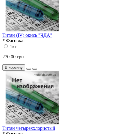
Титан (IV) окись "ЧДА"
*
Фасовка:
1кг
270.00 грн
В корзину
Титан четыреххлористый
*
Фасовка: