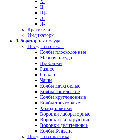
Х-
Ц-
Щ-
Э-
Я-
Красители
Индикаторы
Лабораторная посуда
Посуда из стекла
Колбы плоскодонные
Мерная посуда
Пробирки
Разное
Стаканы
Чаши
Колбы двухгорлые
Колбы конические
Колбы круглодонные
Колбы трехгорлые
Холодильники
Воронки лабораторные
Воронки фильтрующие
Воронки делительные
Колбы Бунзена
Посуда из пластика