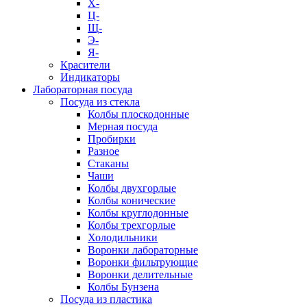
Х-
Ц-
Щ-
Э-
Я-
Красители
Индикаторы
Лабораторная посуда
Посуда из стекла
Колбы плоскодонные
Мерная посуда
Пробирки
Разное
Стаканы
Чаши
Колбы двухгорлые
Колбы конические
Колбы круглодонные
Колбы трехгорлые
Холодильники
Воронки лабораторные
Воронки фильтрующие
Воронки делительные
Колбы Бунзена
Посуда из пластика