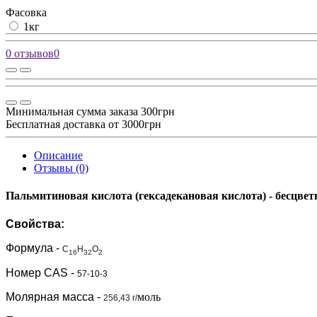
Фасовка
1кг
0 отзывов
0
Минимальная сумма заказа 300грн
Бесплатная доставка от 3000грн
Описание
Отзывы (0)
Пальмитиновая кислота
(гексадекановая кислота) - бесцве
Свойства:
Формула
-
C
H
O
16
32
2
Номер
CAS
-
57-10-3
Молярная масса
-
моль
256,43 г/