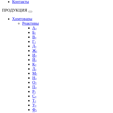
Контакты
ПРОДУКЦИЯ
Химтовары
Реактивы
А-
Б-
В-
Г-
Д-
Ж-
И-
Й-
К-
Л-
М-
Н-
О-
П-
Р-
С-
Т-
У-
Ф-