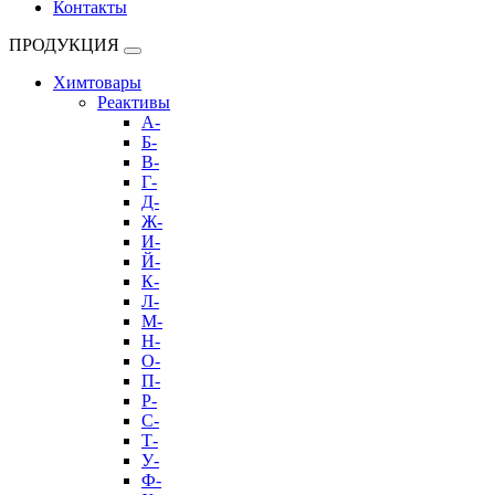
Контакты
ПРОДУКЦИЯ
Химтовары
Реактивы
А-
Б-
В-
Г-
Д-
Ж-
И-
Й-
К-
Л-
М-
Н-
О-
П-
Р-
С-
Т-
У-
Ф-