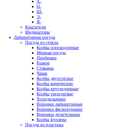
Х-
Ц-
Щ-
Э-
Я-
Красители
Индикаторы
Лабораторная посуда
Посуда из стекла
Колбы плоскодонные
Мерная посуда
Пробирки
Разное
Стаканы
Чаши
Колбы двухгорлые
Колбы конические
Колбы круглодонные
Колбы трехгорлые
Холодильники
Воронки лабораторные
Воронки фильтрующие
Воронки делительные
Колбы Бунзена
Посуда из пластика