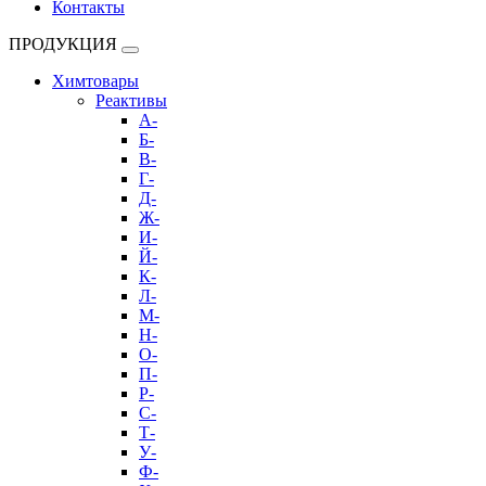
Контакты
ПРОДУКЦИЯ
Химтовары
Реактивы
А-
Б-
В-
Г-
Д-
Ж-
И-
Й-
К-
Л-
М-
Н-
О-
П-
Р-
С-
Т-
У-
Ф-