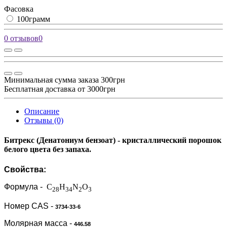
Фасовка
100грамм
0 отзывов
0
Минимальная сумма заказа 300грн
Бесплатная доставка от 3000грн
Описание
Отзывы (0)
Битрекс
(Денатониум бензоат) - кристаллический порошок
белого цвета без запаха.
Свойства:
Формула
-
С
H
N
O
28
34
2
3
Номер
CAS
-
3734-33-6
Молярная масса
-
446.58