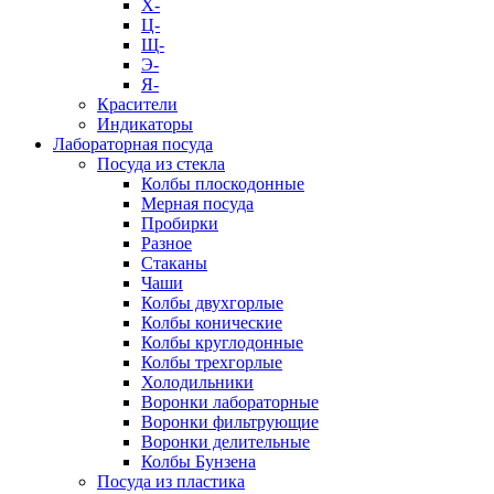
Х-
Ц-
Щ-
Э-
Я-
Красители
Индикаторы
Лабораторная посуда
Посуда из стекла
Колбы плоскодонные
Мерная посуда
Пробирки
Разное
Стаканы
Чаши
Колбы двухгорлые
Колбы конические
Колбы круглодонные
Колбы трехгорлые
Холодильники
Воронки лабораторные
Воронки фильтрующие
Воронки делительные
Колбы Бунзена
Посуда из пластика