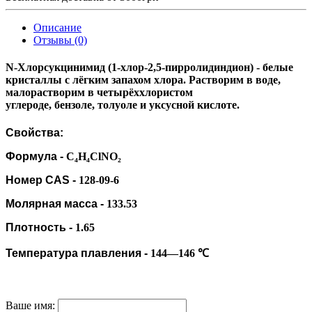
Описание
Отзывы (0)
N-Хлорсукцинимид
(1-хлор-2,5-пирролидиндион) - белые
кристаллы с лёгким запахом
хлора
. Растворим в воде,
малорастворим в
четырёххлористом
углероде
,
бензоле
,
толуоле
и
уксусной кислоте.
Свойства:
Формула
-
C₄H₄ClNO₂
Номер
CAS
-
128-09-6
Молярная масса
-
133.53
Плотность
-
1.65
Температура плавления
-
144—146 ℃
Ваше имя: