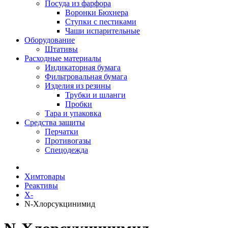
Посуда из фарфора
Воронки Бюхнера
Ступки с пестиками
Чаши испарительные
Оборудование
Штативы
Расходные материалы
Индикаторная бумага
Фильтровальная бумага
Изделия из резины
Трубки и шланги
Пробки
Тара и упаковка
Средства защиты
Перчатки
Противогазы
Спецодежда
Химтовары
Реактивы
Х-
N-Хлорсукцинимид