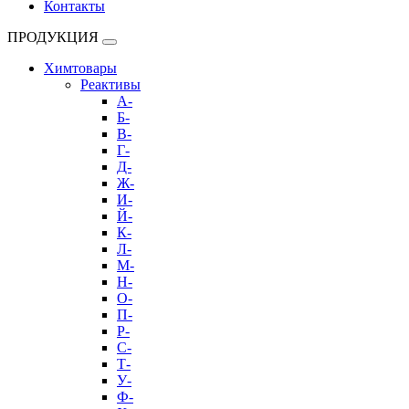
Контакты
ПРОДУКЦИЯ
Химтовары
Реактивы
А-
Б-
В-
Г-
Д-
Ж-
И-
Й-
К-
Л-
М-
Н-
О-
П-
Р-
С-
Т-
У-
Ф-