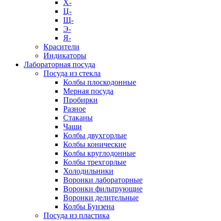
Х-
Ц-
Щ-
Э-
Я-
Красители
Индикаторы
Лабораторная посуда
Посуда из стекла
Колбы плоскодонные
Мерная посуда
Пробирки
Разное
Стаканы
Чаши
Колбы двухгорлые
Колбы конические
Колбы круглодонные
Колбы трехгорлые
Холодильники
Воронки лабораторные
Воронки фильтрующие
Воронки делительные
Колбы Бунзена
Посуда из пластика