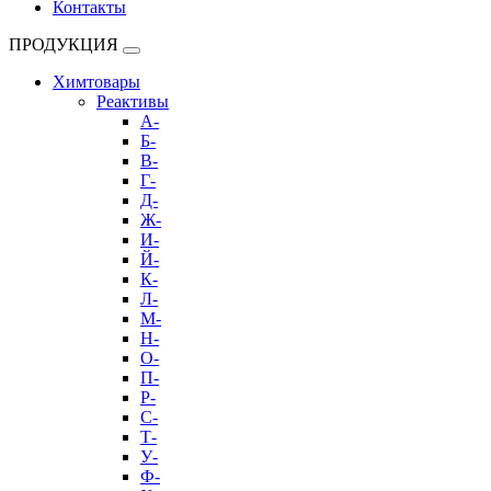
Контакты
ПРОДУКЦИЯ
Химтовары
Реактивы
А-
Б-
В-
Г-
Д-
Ж-
И-
Й-
К-
Л-
М-
Н-
О-
П-
Р-
С-
Т-
У-
Ф-