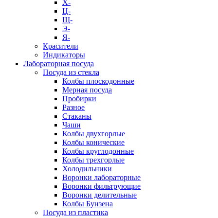
Х-
Ц-
Щ-
Э-
Я-
Красители
Индикаторы
Лабораторная посуда
Посуда из стекла
Колбы плоскодонные
Мерная посуда
Пробирки
Разное
Стаканы
Чаши
Колбы двухгорлые
Колбы конические
Колбы круглодонные
Колбы трехгорлые
Холодильники
Воронки лабораторные
Воронки фильтрующие
Воронки делительные
Колбы Бунзена
Посуда из пластика