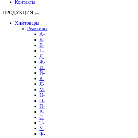
Контакты
ПРОДУКЦИЯ
Химтовары
Реактивы
А-
Б-
В-
Г-
Д-
Ж-
И-
Й-
К-
Л-
М-
Н-
О-
П-
Р-
С-
Т-
У-
Ф-