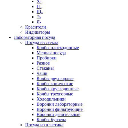
Х-
Ц-
Щ-
Э-
Я-
Красители
Индикаторы
Лабораторная посуда
Посуда из стекла
Колбы плоскодонные
Мерная посуда
Пробирки
Разное
Стаканы
Чаши
Колбы двухгорлые
Колбы конические
Колбы круглодонные
Колбы трехгорлые
Холодильники
Воронки лабораторные
Воронки фильтрующие
Воронки делительные
Колбы Бунзена
Посуда из пластика