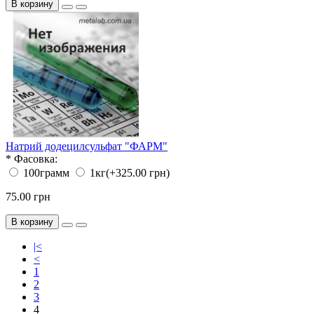
В корзину
Натрий додецилсульфат "ФАРМ"
*
Фасовка:
100грамм
1кг
(+325.00 грн)
75.00 грн
В корзину
|<
<
1
2
3
4