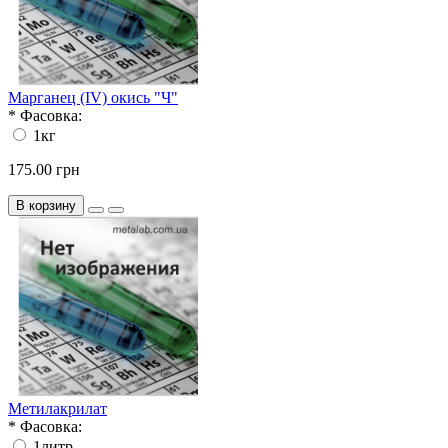
Марганец (IV) окись "Ч"
*
Фасовка:
1кг
175.00 грн
В корзину
Метилакрилат
*
Фасовка:
1литр