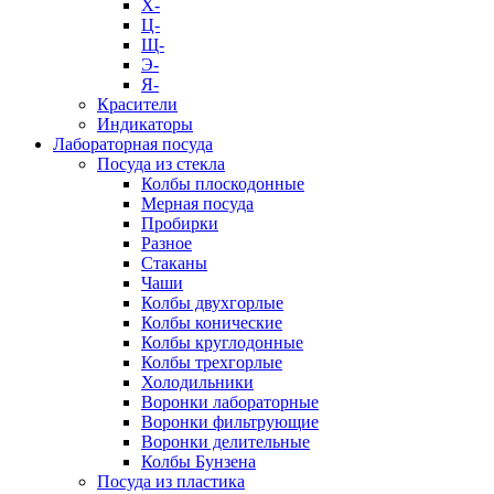
Х-
Ц-
Щ-
Э-
Я-
Красители
Индикаторы
Лабораторная посуда
Посуда из стекла
Колбы плоскодонные
Мерная посуда
Пробирки
Разное
Стаканы
Чаши
Колбы двухгорлые
Колбы конические
Колбы круглодонные
Колбы трехгорлые
Холодильники
Воронки лабораторные
Воронки фильтрующие
Воронки делительные
Колбы Бунзена
Посуда из пластика