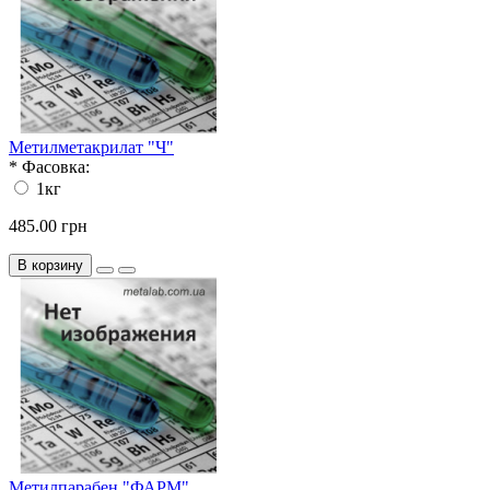
Метилметакрилат "Ч"
*
Фасовка:
1кг
485.00 грн
В корзину
Метилпарабен "ФАРМ"