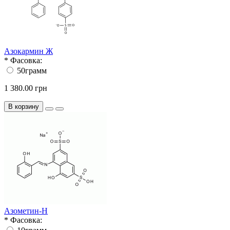
Азокармин Ж
*
Фасовка:
50грамм
1 380.00 грн
В корзину
Азометин-Н
*
Фасовка: