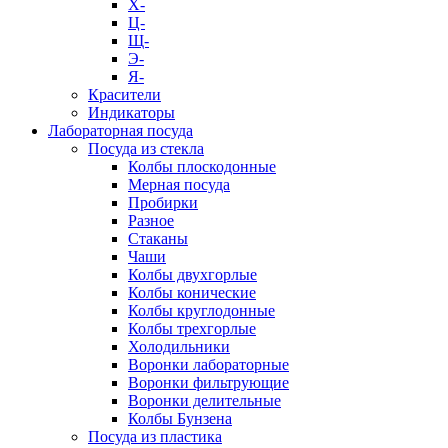
Х-
Ц-
Щ-
Э-
Я-
Красители
Индикаторы
Лабораторная посуда
Посуда из стекла
Колбы плоскодонные
Мерная посуда
Пробирки
Разное
Стаканы
Чаши
Колбы двухгорлые
Колбы конические
Колбы круглодонные
Колбы трехгорлые
Холодильники
Воронки лабораторные
Воронки фильтрующие
Воронки делительные
Колбы Бунзена
Посуда из пластика