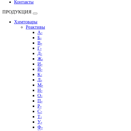
Контакты
ПРОДУКЦИЯ
Химтовары
Реактивы
А-
Б-
В-
Г-
Д-
Ж-
И-
Й-
К-
Л-
М-
Н-
О-
П-
Р-
С-
Т-
У-
Ф-