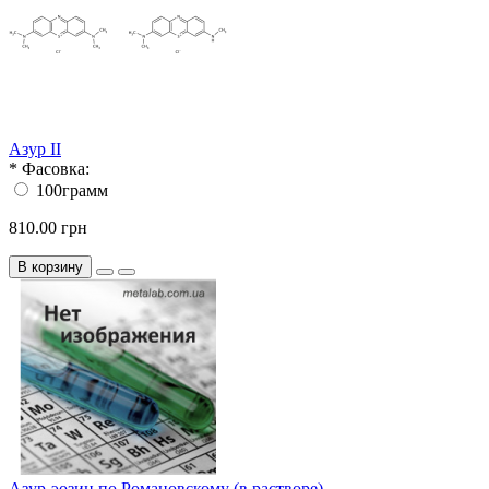
Азур II
*
Фасовка:
100грамм
810.00 грн
В корзину
Азур-эозин по Романовскому (в растворе)