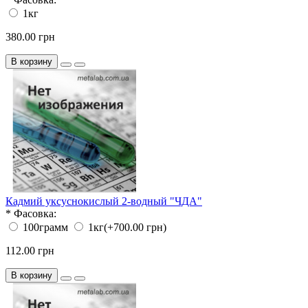
1кг
380.00 грн
В корзину
Кадмий уксуснокислый 2-водный "ЧДА"
*
Фасовка:
100грамм
1кг
(+700.00 грн)
112.00 грн
В корзину