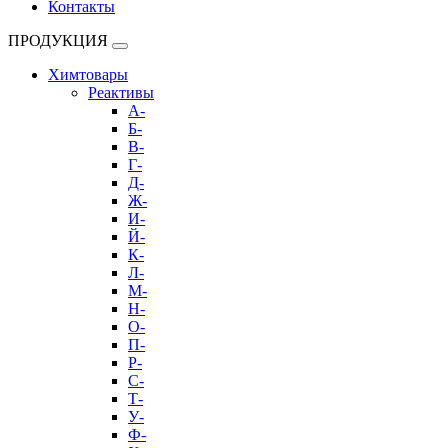
Контакты
ПРОДУКЦИЯ
Химтовары
Реактивы
А-
Б-
В-
Г-
Д-
Ж-
И-
Й-
К-
Л-
М-
Н-
О-
П-
Р-
С-
Т-
У-
Ф-