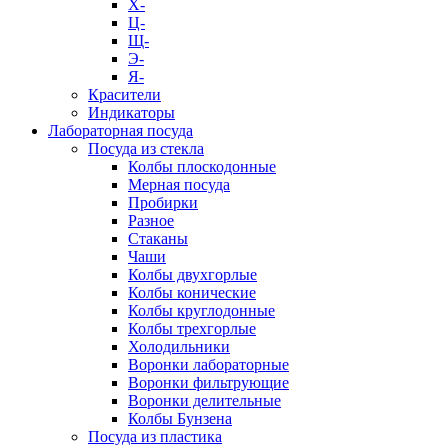
Х-
Ц-
Щ-
Э-
Я-
Красители
Индикаторы
Лабораторная посуда
Посуда из стекла
Колбы плоскодонные
Мерная посуда
Пробирки
Разное
Стаканы
Чаши
Колбы двухгорлые
Колбы конические
Колбы круглодонные
Колбы трехгорлые
Холодильники
Воронки лабораторные
Воронки фильтрующие
Воронки делительные
Колбы Бунзена
Посуда из пластика