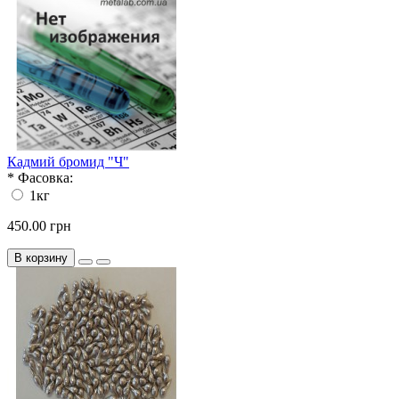
Кадмий бромид "Ч"
*
Фасовка:
1кг
450.00 грн
В корзину