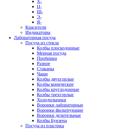
Х-
Ц-
Щ-
Э-
Я-
Красители
Индикаторы
Лабораторная посуда
Посуда из стекла
Колбы плоскодонные
Мерная посуда
Пробирки
Разное
Стаканы
Чаши
Колбы двухгорлые
Колбы конические
Колбы круглодонные
Колбы трехгорлые
Холодильники
Воронки лабораторные
Воронки фильтрующие
Воронки делительные
Колбы Бунзена
Посуда из пластика