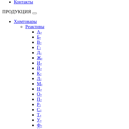
Контакты
ПРОДУКЦИЯ
Химтовары
Реактивы
А-
Б-
В-
Г-
Д-
Ж-
И-
Й-
К-
Л-
М-
Н-
О-
П-
Р-
С-
Т-
У-
Ф-