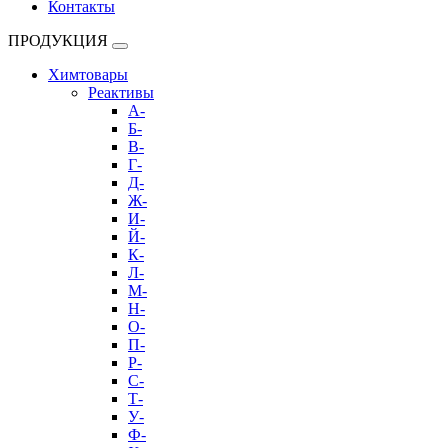
Контакты
ПРОДУКЦИЯ
Химтовары
Реактивы
А-
Б-
В-
Г-
Д-
Ж-
И-
Й-
К-
Л-
М-
Н-
О-
П-
Р-
С-
Т-
У-
Ф-