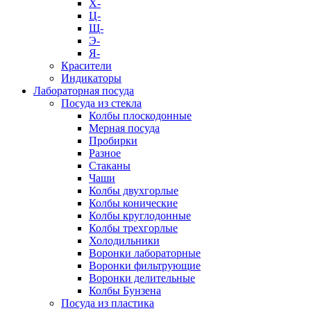
Х-
Ц-
Щ-
Э-
Я-
Красители
Индикаторы
Лабораторная посуда
Посуда из стекла
Колбы плоскодонные
Мерная посуда
Пробирки
Разное
Стаканы
Чаши
Колбы двухгорлые
Колбы конические
Колбы круглодонные
Колбы трехгорлые
Холодильники
Воронки лабораторные
Воронки фильтрующие
Воронки делительные
Колбы Бунзена
Посуда из пластика