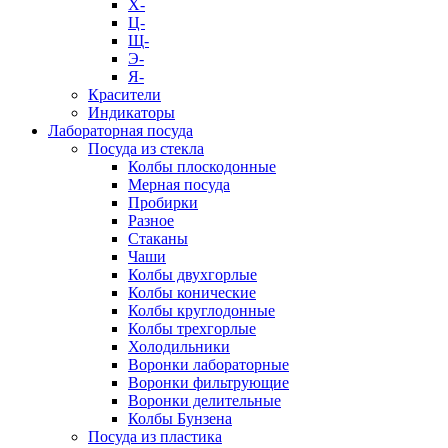
Х-
Ц-
Щ-
Э-
Я-
Красители
Индикаторы
Лабораторная посуда
Посуда из стекла
Колбы плоскодонные
Мерная посуда
Пробирки
Разное
Стаканы
Чаши
Колбы двухгорлые
Колбы конические
Колбы круглодонные
Колбы трехгорлые
Холодильники
Воронки лабораторные
Воронки фильтрующие
Воронки делительные
Колбы Бунзена
Посуда из пластика