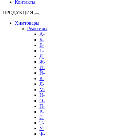
Контакты
ПРОДУКЦИЯ
Химтовары
Реактивы
А-
Б-
В-
Г-
Д-
Ж-
И-
Й-
К-
Л-
М-
Н-
О-
П-
Р-
С-
Т-
У-
Ф-