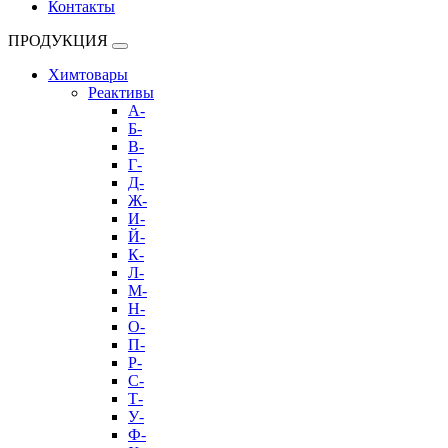
Контакты
ПРОДУКЦИЯ
Химтовары
Реактивы
А-
Б-
В-
Г-
Д-
Ж-
И-
Й-
К-
Л-
М-
Н-
О-
П-
Р-
С-
Т-
У-
Ф-