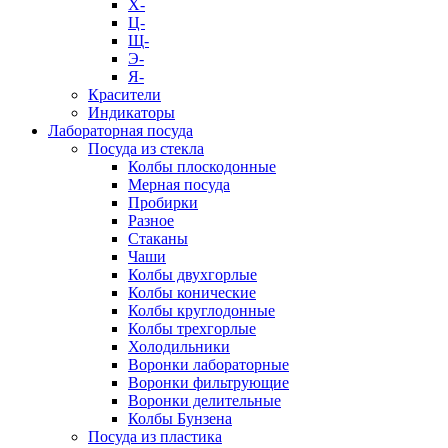
Х-
Ц-
Щ-
Э-
Я-
Красители
Индикаторы
Лабораторная посуда
Посуда из стекла
Колбы плоскодонные
Мерная посуда
Пробирки
Разное
Стаканы
Чаши
Колбы двухгорлые
Колбы конические
Колбы круглодонные
Колбы трехгорлые
Холодильники
Воронки лабораторные
Воронки фильтрующие
Воронки делительные
Колбы Бунзена
Посуда из пластика